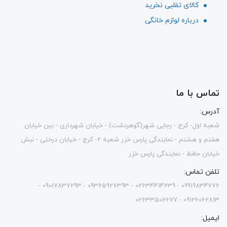
کالای تقلبی نخرید
درباره لوازم خانگی
تماس با ما
آدرس:
شعبه اول- کرج - رجایی شهر(گوهردشت) - خیابان شهرداری - بین خیابان
هفتم و هشتم - نمایندگی پارس خزر شعبه 2- کرج - خیابان درختی - نبش
خیابان حافظ - نمایندگی پارس خزر
تلفن تماس:
09919834676 - 02634414239 - 09365927393 - 09017837293 -
09126062813 - 02633506677
ایمیل: