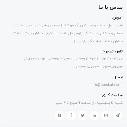
تماس با ما
آدرس:
شعبه اول- کرج - رجایی شهر(گوهردشت) - خیابان شهرداری - بین خیابان
هفتم و هشتم - نمایندگی پارس خزر شعبه 2- کرج - خیابان درختی - نبش
خیابان حافظ - نمایندگی پارس خزر
تلفن تماس:
09919834676 - 02634414239 - 09365927393 - 09017837293 -
09126062813 - 02633506677
ایمیل:
info@parskalanet.ir
ساعات کاری:
شنبه تا پنجشنبه، از ساعت 9 صبح تا 9 شب