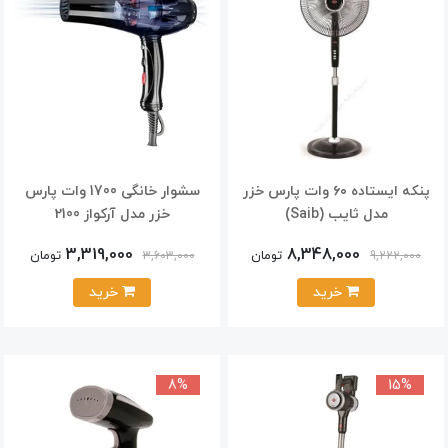
پنکه ایستاده ۶۰ وات پارس خزر
سشوار خانگی 1700 وات پارس
مدل ثايب (Saib)
خزر مدل آرکواز 2100
3,319,000
8,348,000
تومان
تومان
3,603,000
9,222,000
خرید
خرید
8%
15%