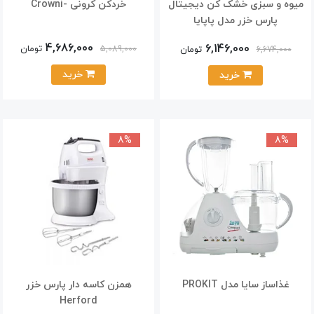
میوه و سبزی خشک کن دیجیتال
خردکن کرونی -Crowni
پارس خزر مدل پاپایا
4,686,000
6,146,000
تومان
تومان
5,089,000
6,674,000
خرید
خرید
8%
8%
غذاساز سایا مدل PROKIT
همزن کاسه دار پارس خزر
Herford