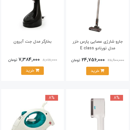
جارو شارژی عصایی پارس خزر
بخارگر مدل جت آیرون
مدل تورنادو E class
7,384,000
24,756,000
تومان
تومان
8,018,000
28,900,000
خرید
خرید
8%
8%