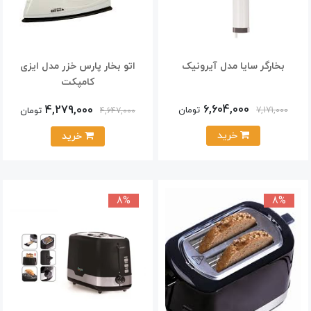
بخارگر سایا مدل آیرونیک
اتو بخار پارس خزر مدل ایزی
کامپکت
6,604,000
4,279,000
تومان
7,171,000
تومان
4,647,000
خرید
خرید
8%
8%