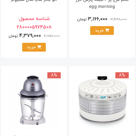
egg morning
شناسه محصول:
3,166,000
تومان
3,438,000
2800005974508
خرید
4,379,000
تومان
4,756,000
خرید
8%
8%