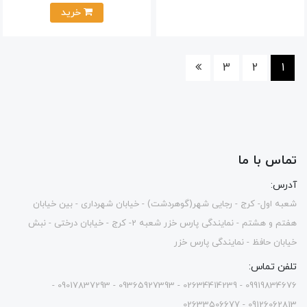
خرید
3
2
1
تماس با ما
آدرس:
شعبه اول- کرج - رجایی شهر(گوهردشت) - خیابان شهرداری - بین خیابان
هفتم و هشتم - نمایندگی پارس خزر شعبه 2- کرج - خیابان درختی - نبش
خیابان حافظ - نمایندگی پارس خزر
تلفن تماس:
09919834676 - 02634414239 - 09365927393 - 09017837293 -
09126062813 - 02633506677