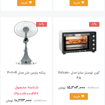
خرید
خرید
10%
8%
آون توستر سایا مدل Vulcan-
پنکه پارس خزر مدل 4070R
45
شناسه محصول:
15,303,000
تومان
16,616,000
2900016000446
خرید
10,223,000
تومان
11,257,000