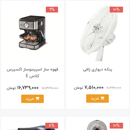
9%
10%
پنکه دیواری زافی
قهوه ساز اسپرسوساز اكسپرس
كلاس E
7,510,000
16,739,000
تومان
8,266,000
تومان
18,327,000
خرید
خرید
8%
10%