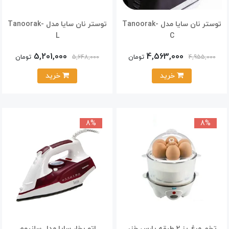
توستر نان سایا مدل Tanoorak-
توستر نان سایا مدل Tanoorak-
L
C
5,201,000
4,563,000
تومان
تومان
5,648,000
4,955,000
خرید
خرید
8%
8%
تخم مرغ پز 2 طبقه پارس خزر
اتو بخار سایا مدل سلنیوم