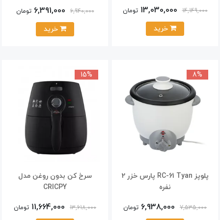
13,030,000
6,391,000
تومان
14,149,000
تومان
6,940,000
خرید
خرید
15%
8%
پلوپز RC-61 Tyan پارس خزر 2
سرخ کن بدون روغن مدل
نفره
CRICPY
11,664,000
6,938,000
تومان
تومان
13,618,000
7,535,000