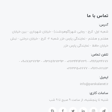
تماس با ما
آدرس:
شعبه اول- کرج - رجایی شهر(گوهردشت) - خیابان شهرداری - بین خیابان
هفتم و هشتم - نمایندگی پارس خزر شعبه 2- کرج - خیابان درختی - نبش
خیابان حافظ - نمایندگی پارس خزر
تلفن تماس:
09919834676 - 02634414239 - 09365927393 - 09017837293 -
09126062813 - 02633506677
ایمیل:
info@parskalanet.ir
ساعات کاری:
شنبه تا پنجشنبه، از ساعت 9 صبح تا 9 شب