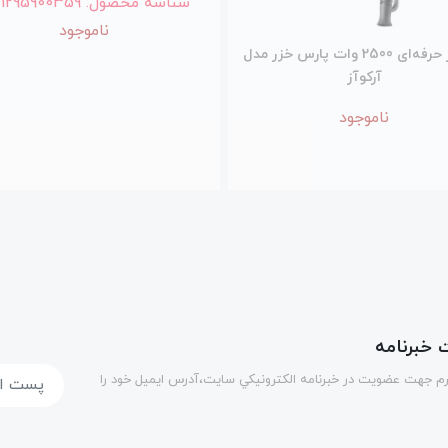
شناسه محصول:
01295900359
ناموجود
سشوار حرفه‌ای 2500 وات پارس خزر مدل
آرکوآز
ناموجود
خبرنامه
رم جهت عضويت در خبرنامه الكترونيكي سايت،آدرس ایمیل خود را