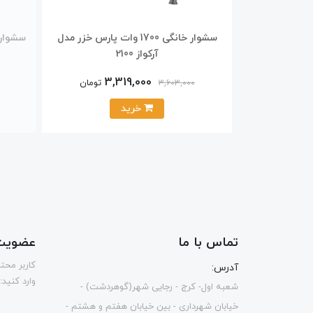
سشوار خانگی 1700 وات پارس خزر مدل
آرکواز 2100
3,319,000
تومان
3,603,000
خرید
تماس با ما
عضویت 
كاربر محت
آدرس:
وارد کنید:
شعبه اول- کرج - رجایی شهر(گوهردشت) -
خیابان شهرداری - بین خیابان هفتم و هشتم -