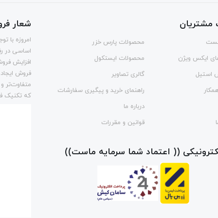
مشتریان
شعار فر
امروزه با ت
ست
محصولات پارس خزر
اساسی در رف
ای ایکس ویژن
محصولات ایستکول
افزایش فروش
فروش ایجاد 
س استیل
گالری تصاویر
متفاوت‌تر و
مکار
راهنمای خرید و پیگیری سفارشات
که تکنیک فر
درباره ما
قوانین و مقررات
لکترونیکی (( اعتماد شما سرمایه ماست))