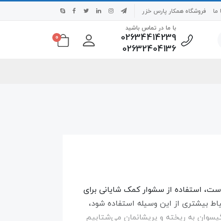
ما
فروشگاه همکار پارس خزر
با ما در تماس باشید
02634414239
0
02632404136
ست، استفاده از سشوار کمک شایانی برای
یاط بیشتری از این وسیله استفاده شود،
 گیسوان به ریخته و پریشانمان می‌شتابیم