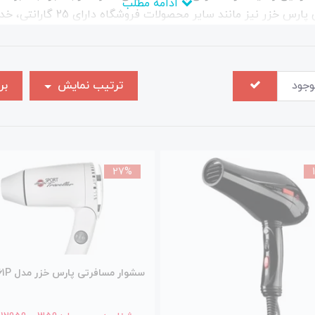
ادامه مطلب
.این محصول از سری محصولات لوازم
 سراسر ایران می باشد.
وجود
ترتیب نمایش
بر
27%
سشوار مسافرتی پارس خزر مدل HD-861P