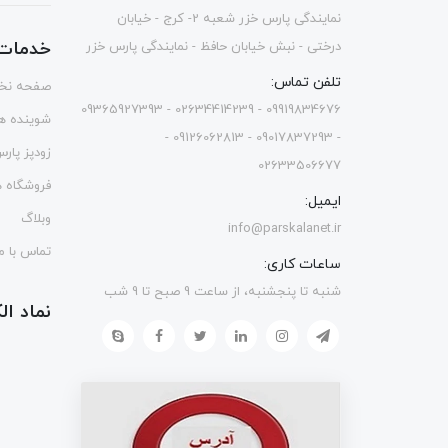
نمایندگی پارس خزر شعبه 2- کرج - خیابان
خدمات 
درختی - نبش خیابان حافظ - نمایندگی پارس خزر
تلفن تماس:
صفحه نخ
09919834676 - 02634414239 - 09365927393
شوینده ه
- 09017837293 - 09126062813 -
زودپز پار
02633506677
فروشگاه ه
ایمیل:
وبلاگ
info@parskalanet.ir
تماس با ما
ساعات کاری:
شنبه تا پنجشنبه، از ساعت 9 صبح تا 9 شب
نماد ا