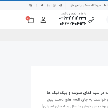
ما
فروشگاه همکار پارس خزر
با ما در تماس باشید
02634414239
0
02632404136
که در سبد غذای مدرسه و پیک نیک ها
می خواست به جای لقمه های دست پیچ
ن بود، پس خوش به حال بچه های امروزی!