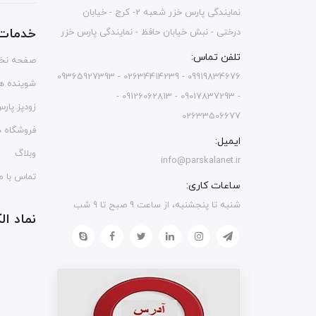
نمایندگی پارس خزر شعبه 2- کرج - خیابان
خدمات 
درختی - نبش خیابان حافظ - نمایندگی پارس خزر
تلفن تماس:
صفحه نخ
09919834676 - 02634414239 - 09365927393
شوینده ه
- 09017837293 - 09126062813 -
زودپز پار
02633506677
فروشگاه ه
ایمیل:
وبلاگ
info@parskalanet.ir
تماس با ما
ساعات کاری:
شنبه تا پنجشنبه، از ساعت 9 صبح تا 9 شب
نماد ا