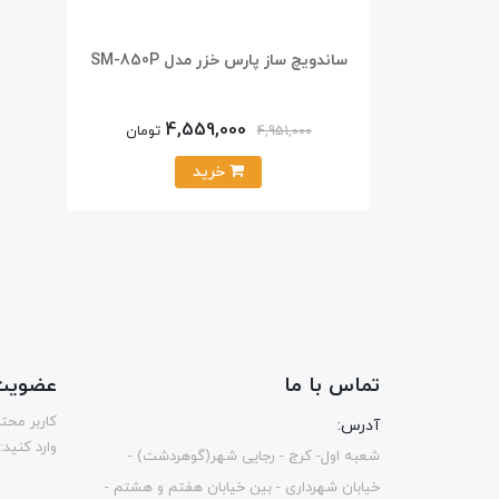
ساندویچ ساز پارس خزر مدل SM-850P
4,559,000
تومان
4,951,000
خرید
تماس با ما
عضویت 
كاربر محت
آدرس:
وارد کنید:
شعبه اول- کرج - رجایی شهر(گوهردشت) -
خیابان شهرداری - بین خیابان هفتم و هشتم -