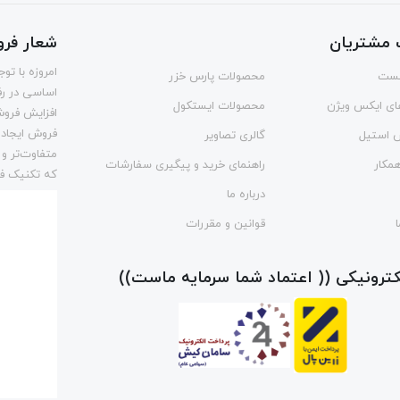
مشتریان
شعار فر
امروزه با ت
ست
محصولات پارس خزر
اساسی در رف
ای ایکس ویژن
محصولات ایستکول
افزایش فروش
فروش ایجاد 
س استیل
گالری تصاویر
متفاوت‌تر و
مکار
راهنمای خرید و پیگیری سفارشات
که تکنیک فر
درباره ما
قوانین و مقررات
لکترونیکی (( اعتماد شما سرمایه ماست))