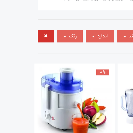
ند .
ند
اندازه
رنگ
یداری کرد .
8%