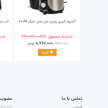
آبمیوه گیری پارس خزر مدل تایگر 700W
آب میوه
شناسه محصول:
2900016000286
شنا
8,727,000
تومان
9,478,000
خرید
تماس با ما
عضویت 
كاربر محت
آدرس: