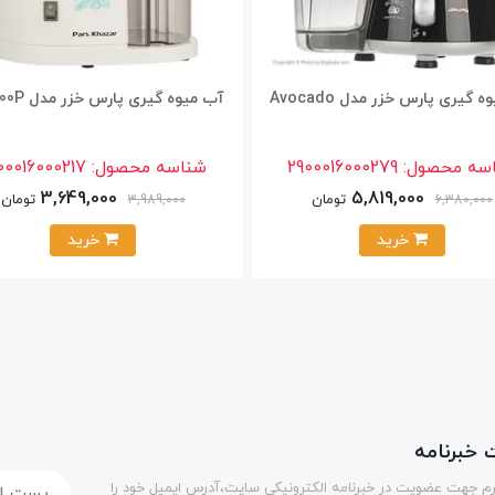
 گیری پارس خزر مدل Avocado
آب میوه گیری پارس خزر مدل JC-700P
سه محصول:
2900016000279
شناسه محصول:
00016000217
3,649,000
5,819,000
تومان
تومان
3,989,000
6,380,000
خرید
خرید
خبرنامه
رم جهت عضويت در خبرنامه الكترونيكي سايت،آدرس ایمیل خود را