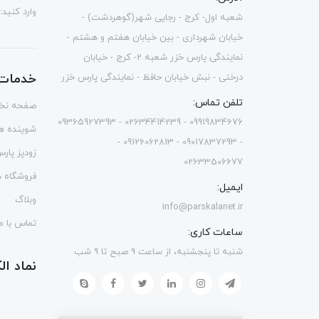
وارد کنید:
شعبه اول- کرج - رجایی شهر(گوهردشت) -
خیابان شهرداری - بین خیابان هفتم و هشتم -
نمایندگی پارس خزر شعبه 2- کرج - خیابان
خدمات 
درختی - نبش خیابان حافظ - نمایندگی پارس خزر
تلفن تماس:
صفحه نخ
09919834676 - 02634414239 - 09365927393
شوینده ه
- 09017837293 - 09126062813 -
زودپز پار
02633506677
فروشگاه ه
ایمیل:
وبلاگ
info@parskalanet.ir
تماس با ما
ساعات کاری:
شنبه تا پنجشنبه، از ساعت 9 صبح تا 9 شب
نماد ا