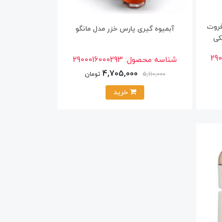
فروت
آبمیوه گیری پارس خزر مدل مانگو
29
شناسه محصول:
2900016000293
4,705,000
تومان
5,110,000
خرید