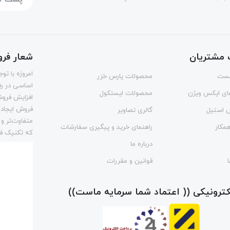
مشتریان
شعار فر
امروزه با ت
ست
محصولات پارس خزر
اساسی در رف
ای ایکس ویژن
محصولات ایستکول
افزایش فروش
فروش ایجاد 
س استیل
گالری تصاویر
متفاوت‌تر و
مکار
راهنمای خرید و پیگیری سفارشات
که تکنیک فر
درباره ما
قوانین و مقررات
لکترونیکی (( اعتماد شما سرمایه ماست))