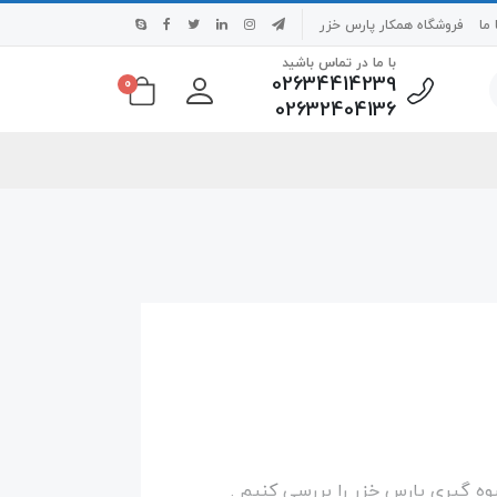
ما
فروشگاه همکار پارس خزر
با ما در تماس باشید
02634414239
0
02632404136
وه گیری پارس خزر را بررسی کنیم .