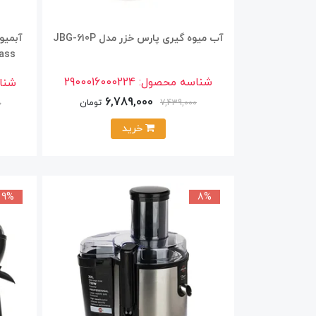
آب میوه گیری پارس خزر مدل JBG-610P
آبمیو
t Glass
شناسه محصول:
2900016000224
شنا
6,789,000
تومان
7,439,000
0
خرید
9%
8%