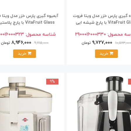
ه گیری پارس خزر مدل ویتا فروت
آبمیوه گیری پارس خزر مدل ویتا 
VitaFrui با پارچ شیشه ایی
VitaFruit Glass با پارچ پلاستیکی
سه محصول:
2900016000330
شناسه محصول:
00016000323
8,946,000
9,727,000
تومان
تومان
9,715,000
10,563,00
خرید
خرید
9%