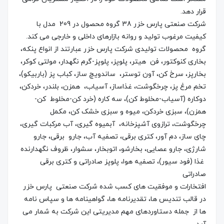
قرار دهد.
شرکت صنعتی پارس خزر 38 گروه محصول در 209 مدل با
کیفیت مرغوب تولید و روانه بازارهای داخلی و خارجی می کند.
گروه محصولات تولیدی شرکت پارس خزر عبارتند از انواع پنکه،
بخاری کنوکتور، فن هیتر، پلوپز، پلوپز-گرم نگهدار، مولتی کوکر،
بخارپز، سرخ کن، آون توستر، ساندویچ ساز، کباب پز (باربیکو)،
تخم مرغ پز، چرخگوشت، غذاساز، آسیاب، همزن، بلندر، خردکن،
دوکاره (آسیاب-مخلوط کن)، سه کاره (خرد کن-مخلوط کن-
همزن)، سبزی خردکن، میوه و سبزی خشک کن، مکمل
چرخگوشت، ترازوی آشپزخانه، آبمیوه گیری، آب مرکبات گیری،
چای ساز، دم آور، کتری برقی، تصفیه آب، جارو برقی، جارو
شارژی، جارو عصایی، بخارشو، اتوبخار، سشوار، ظروف نگهدارنده
غذا (فود سیور)، تصفیه هوا، پلوپز صادراتی و کتری برقی
صادراتی
افتخارات و موفقیت های کسب شده شرکت صنعتی پارس خزر
در قالب تندیس ها، تقدیرنامه ها، گواهینامه ها و سپاس نامه
ها از جمله دستاوردهای مهم مدیریتی این شرکت به شمار می