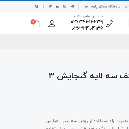
ما
فروشگاه همکار پارس خزر
با ما در تماس باشید
02634414239
0
02632404136
زودپز پارس استیل مدل کف سه لایه گنجایش 3
هترین راه استفاده از زودپز سه لیتری «پارس
ودپز با بدنه‌ی استیل، ضد زنگ و ضد خش است. با استفاده از