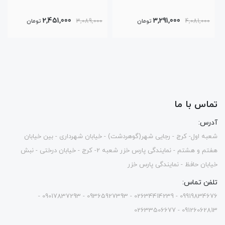
2,451,000
3,291,000
4,081,000
تومان
3,089,000
تومان
تماس با ما
آدرس:
شعبه اول- کرج - رجایی شهر(گوهردشت) - خیابان شهرداری - بین خیابان
هفتم و هشتم - نمایندگی پارس خزر شعبه 2- کرج - خیابان درختی - نبش
خیابان حافظ - نمایندگی پارس خزر
تلفن تماس:
09919834676 - 02634414239 - 09365927393 - 09017837293 -
09126062813 - 02633506677