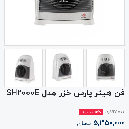
فن هیتر پارس خزر مدل SH2000E
5,897,000
10% تخفیف
5,350,000
تومان