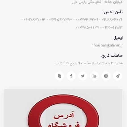
خیابان حافظ - نمایندگی پارس خزر
تلفن تماس:
09919834676 - 02634414239 - 09365927393 - 09017837293 -
09126062813 - 02633506677
ایمیل:
info@parskalanet.ir
ساعات کاری:
شنبه تا پنجشنبه، از ساعت 9 صبح تا 9 شب