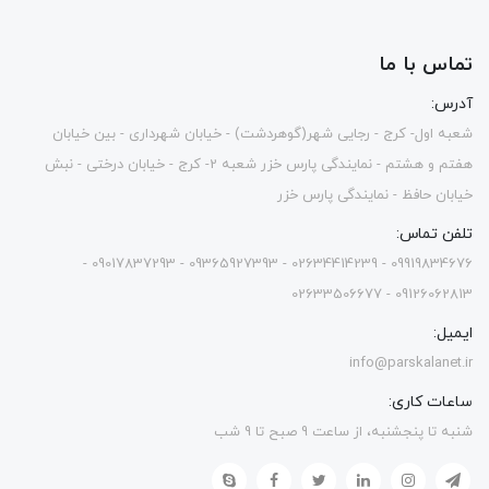
تماس با ما
آدرس:
شعبه اول- کرج - رجایی شهر(گوهردشت) - خیابان شهرداری - بین خیابان
هفتم و هشتم - نمایندگی پارس خزر شعبه 2- کرج - خیابان درختی - نبش
خیابان حافظ - نمایندگی پارس خزر
تلفن تماس:
09919834676 - 02634414239 - 09365927393 - 09017837293 -
09126062813 - 02633506677
ایمیل:
info@parskalanet.ir
ساعات کاری:
شنبه تا پنجشنبه، از ساعت 9 صبح تا 9 شب