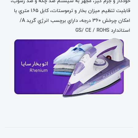
خودكار و جرم گير، مجهز به سيستم ضد چكه و ضد رسوب،
قابليت تنظيم ميزان بخار و ترموستات، كابل 1.65 متري با
امكان چرخش 360 درجه، داراي برچسب انرژي گريد A/
استاندارد GS/ CE / ROHS