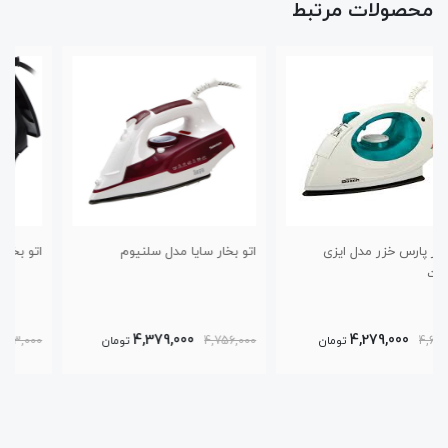
محصولات مرتبط
اتو بخار سایا مدل سلنیوم
اتو بخار پارس خزر مدل SI-702
6,441,000
4,379,000
4,756,000
تومان
6,953,000
تومان