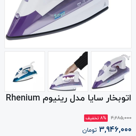
اتوبخار سایا مدل رینیوم Rhenium
4,285,000
8% تخفیف
3,946,000
تومان