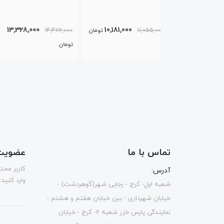
8,219,000
13,328,000
10,181,000
1
تومان
14,472,000
8,955,000
تو
تومان
تماس با ما
عضویت 
كاربر محت
آدرس:
وارد کنید:
شعبه اول- کرج - رجایی شهر(گوهردشت) -
خیابان شهرداری - بین خیابان هفتم و هشتم -
نمایندگی پارس خزر شعبه 2- کرج - خیابان