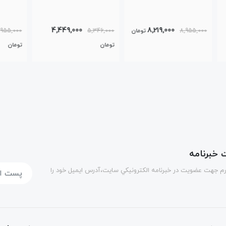
4,563,000
4,449,000
مان
5,346,000
4,955,000
8,000
تومان
تومان
خبرنامه
رم جهت عضويت در خبرنامه الكترونيكي سايت،آدرس ایمیل خود را