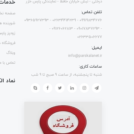
خدمات 
درختی - نبش خیابان حافظ - نمایندگی پارس خزر
تلفن تماس:
صفحه نخ
09919834676 - 02634414239 - 09365927393
شوینده ه
- 09017837293 - 09126062813 -
زودپز پار
02633506677
فروشگاه ه
ایمیل:
وبلاگ
info@parskalanet.ir
تماس با ما
ساعات کاری:
شنبه تا پنجشنبه، از ساعت 9 صبح تا 9 شب
نماد ا