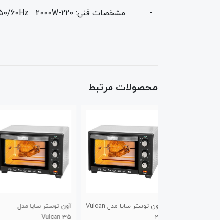
- مشخصات فنی: 220-240V 50/60Hz 2000W
محصولات مرتبط
آون توستر سایا مدل Vulcan
آون توستر سایا مدل
توستر سایا مدل 8
D
Vulcan-35