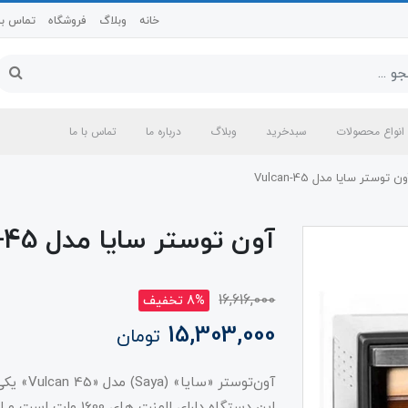
خانه
وبلاگ
فروشگاه
تماس با 
انواع محصولات
سبدخرید
وبلاگ
درباره ما
تماس با ما
ن توستر سایا مدل Vulcan-45
آون توستر سایا مدل Vulcan-45
16,616,000
8% تخفیف
15,303,000
تومان
آون‌توست