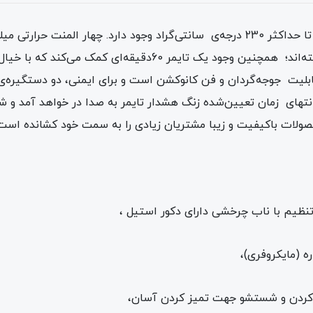
از طریق پنل امکان تنظیم دمای کارکرد دستگاه تا حداکثر 230 درجه‌ی سانتی‌گراد وجود د
بالا و پایین محفظه‌ی داخلی آون‌توستر قرار گرفته‌اند؛ همچنین وجو
 برسید. دستگاه Vulcan 45 دارای قابلیت جوجه‌گردان و فن کانوکشن است و برای ایمن
های زمان تعیین‌شده زنگ هشدار تایمر به صدا در خواهد آمد و شما 
حصولات باکیفیت و زیبا مشتریان زیادی را به سمت خود کشانده است
(مایکروفری)،
ردن و شستشو جهت تمیز کردن آسان،