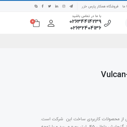
ما
فروشگاه همکار پارس خزر
با ما در تماس باشید
02634414239
0
02632404136
ر «سایا» (Saya) مدل «Vulcan 45» یکی از محصولات کاربردی ساخت این شرکت است.
این دستگاه دارای المنت های 1600 وات است و از گنجایش داخلی 45 لیتر بهره‌ می‌برد و با توجه