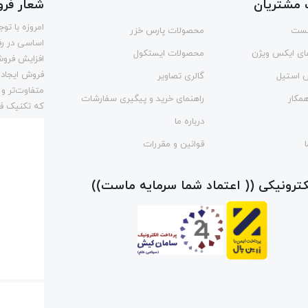
مشتریان
شعار فر
امروزه با ت
ست
محصولات پارس خزر
اساسی در رف
ای ایکس ویژن
محصولات ایستکول
افزایش فروش
فروش ایجاد 
س استیل
گالری تصاویر
متفاوت‌تر و
مکار
راهنمای خرید و پیگیری سفارشات
که تکنیک فر
درباره ما
قوانین و مقررات
لکترونیکی (( اعتماد شما سرمایه ماست))