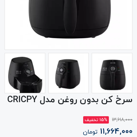
سرخ کن بدون روغن مدل CRICPY
13,618,000
15% تخفیف
11,664,000
تومان