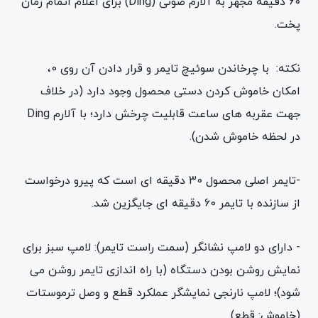
60 دقیقه مجهز به آلارم صوتی (Ding) برای اعلام اتمام زمان
پخت.
نکته: با چرخاندن سوئیچ تایمر و قرار دادن آن روی 0،
امکان خاموش کردن دستی محصول وجود دارد (در خلاف
جهت عقربه های ساعت قابلیت چرخش دارد؛ با آلارم Ding
در لحظه خاموش شدن).
-تایمر اصلی محصول 30 دقیقه ای است که پیرو درخواست
از سازنده با تایمر 60 دقیقه ای جایگزین شد.
- دارای دو لامپ نشانگر (سمت راست تایمر): لامپ سبز برای
نمایش روشن بودن دستگاه (با راه اندازی تایمر روشن می
شود)؛ لامپ نارنجی نمایشگر عملکرد قطع و وصل ترموستات
(خاموش: قطع).