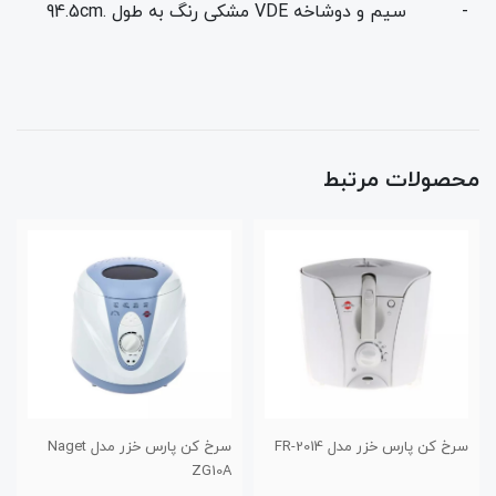
- سیم و دوشاخه VDE مشکی رنگ به طول .94.5cm
محصولات مرتبط
سرخ کن پارس خزر مدل FR-2014
سرخ کن پارس خزر مدل Naget
ZG10A