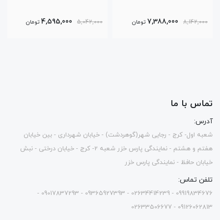
4,595,000
7,388,000
8,142,000
تومان
5,042,000
تومان
تماس با ما
آدرس:
شعبه اول- کرج - رجایی شهر(گوهردشت) - خیابان شهرداری - بین خیابان
هفتم و هشتم - نمایندگی پارس خزر شعبه 2- کرج - خیابان درختی - نبش
خیابان حافظ - نمایندگی پارس خزر
تلفن تماس:
09919834676 - 02634414239 - 09365927393 - 09017837293 -
09126062813 - 02633506677