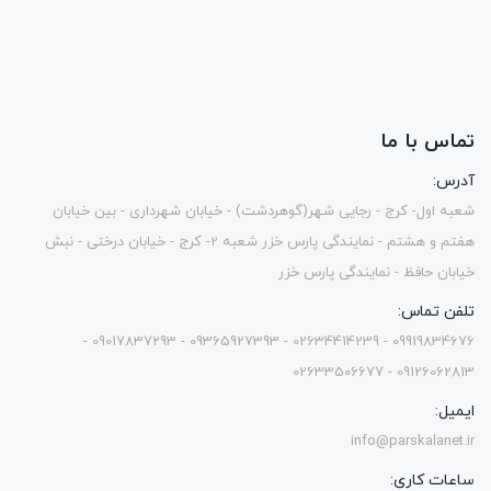
تماس با ما
آدرس:
شعبه اول- کرج - رجایی شهر(گوهردشت) - خیابان شهرداری - بین خیابان
هفتم و هشتم - نمایندگی پارس خزر شعبه 2- کرج - خیابان درختی - نبش
خیابان حافظ - نمایندگی پارس خزر
تلفن تماس:
09919834676 - 02634414239 - 09365927393 - 09017837293 -
09126062813 - 02633506677
ایمیل:
info@parskalanet.ir
ساعات کاری: