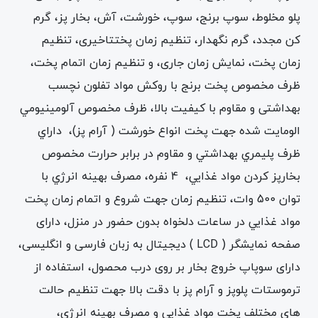
پلو مخلوط، سوپ برنج، سوپ، خورشت، آش، بخار پز، گرم
کن مجدد، گرم نگهدار، تنظيم زمان پختتاخیری، تنظیم
زمان پخت، نمایش زمان جاری، و تنظيم زمان اتمام پخت،
ظرف مخصوص پخت برنج با روکش مواد تفلون نچسب
بهداشتی و مقاوم با کیفیت بالا، ظرف مخصوص آلومينيومي
الومايت شده جهت پخت انواع خورشت ( آرام پز)، داراي
ظرف پليمري بهداشتي و مقاوم در برابر حرارت مخصوص
بخارپز كردن مواد غذايي، 4 نفره، مصرف بهينه انرژي با
توان 500 وات، تنظيم زمان جهت شروع و اتمام زمان پخت
مواد غذايي در ساعات دلخواه بدون حضور در منزل، دارای
صفحه نمایشگر ( LCD ) دیجیتال به زبان فارسی و انگلیسی،
دارای سوپاپ خروج بخار بر روی درب محصول، استفاده از
ترموستات پلوپز و آرام پز با دقت بالا جهت تنظیم حالت
های مختلف پخت مواد غذایی و مصرف بهینه انرژی،