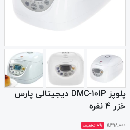
پلوپز DMC-101P دیجیتالی پارس
خزر 4 نفره
11,498,000
8% تخفیف