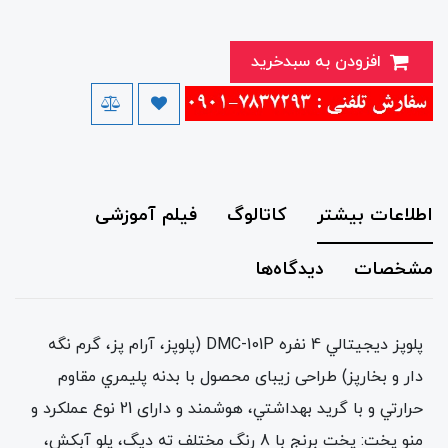
افزودن به سبدخرید
اطلاعات بیشتر
کاتالوگ
فیلم آموزشی
مشخصات
دیدگاه‌ها
پلوپز ديجيتالي 4 نفره DMC-101P (پلوپز، آرام پز، گرم نگه
دار و بخارپز) طراحی زیبای محصول با بدنه پليمري مقاوم
حرارتي و با گريد بهداشتي، هوشمند و دارای 21 نوع عملکرد و
منو پخت: پخت برنج با 8 رنگ مختلف ته دیگ، پلو آبکش،