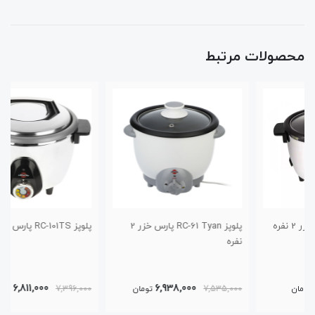
محصولات مرتبط
پلوپز RC-61 Tyan پارس خزر 2
پلوپز RC-101TS پارس خزر 4 نفره
نفره
6,811,000
6,938,000
7,535,000
تومان
7,396,000
تومان