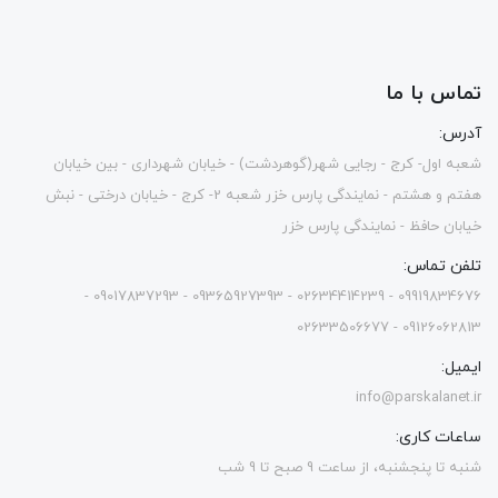
تماس با ما
آدرس:
شعبه اول- کرج - رجایی شهر(گوهردشت) - خیابان شهرداری - بین خیابان
هفتم و هشتم - نمایندگی پارس خزر شعبه 2- کرج - خیابان درختی - نبش
خیابان حافظ - نمایندگی پارس خزر
تلفن تماس:
09919834676 - 02634414239 - 09365927393 - 09017837293 -
09126062813 - 02633506677
ایمیل:
info@parskalanet.ir
ساعات کاری:
شنبه تا پنجشنبه، از ساعت 9 صبح تا 9 شب