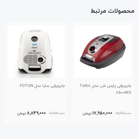
محصولات مرتبط
جاروبرقی پارس خزر مدل Turbo
جاروبرقی سایا مدل FOTUN
2500WS
8,849,000
17,950,000
19,491,000
تومان
9,673,000
تومان