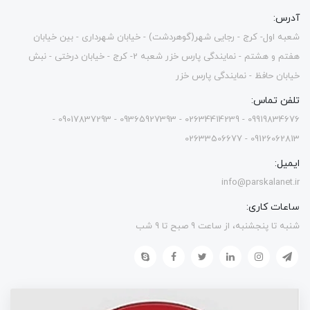
آدرس:
شعبه اول- کرج - رجایی شهر(گوهردشت) - خیابان شهرداری - بین خیابان
هفتم و هشتم - نمایندگی پارس خزر شعبه 2- کرج - خیابان درختی - نبش
خیابان حافظ - نمایندگی پارس خزر
تلفن تماس:
09919834676 - 02634414239 - 09365927393 - 09017837293 -
09126062813 - 02633506677
ایمیل:
info@parskalanet.ir
ساعات کاری:
شنبه تا پنجشنبه، از ساعت 9 صبح تا 9 شب