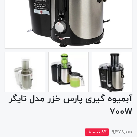
آبمیوه گیری پارس خزر مدل تایگر
700W
9,478,000
8% تخفیف