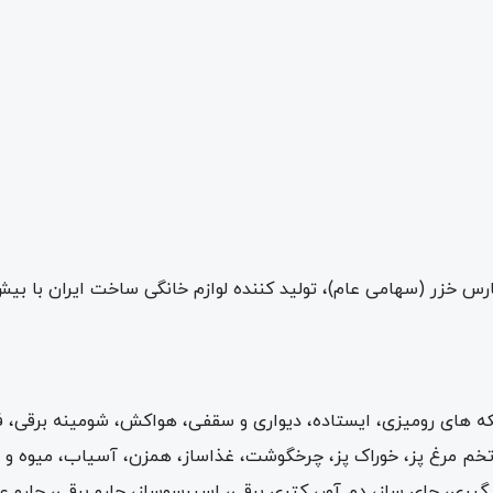
س خزر (سهامی عام)، تولید کننده لوازم خانگی ساخت ایران با ب
شین لباسشویی ۷ و ۸ کیلویی، پنکه های رومیزی، ایستاده، دیواری و سقفی، هواکش، شومی
)، تخم مرغ پز، خوراک پز، چرخگوشت، غذاساز، همزن، آسیاب، میوه
گیری، چای ساز، دم آور، کتری برقی، اسپرسوساز، جارو برقی، جارو ع