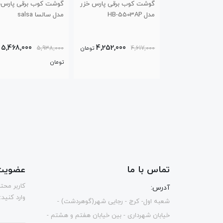
ب برقی پارس خزر
گوشت کوب برقی پارس‌خزر
گوشت کوب همزن برقی
مدل سالسا salsa
مدل اربیت میکس orbit mix
7,355,000
5,468,000
4,252,000
تومان
5,938,000
7,987,000
تومان
تومان
تماس با ما
عضویت 
كاربر محت
آدرس:
وارد کنید:
شعبه اول- کرج - رجایی شهر(گوهردشت) -
خیابان شهرداری - بین خیابان هفتم و هشتم -