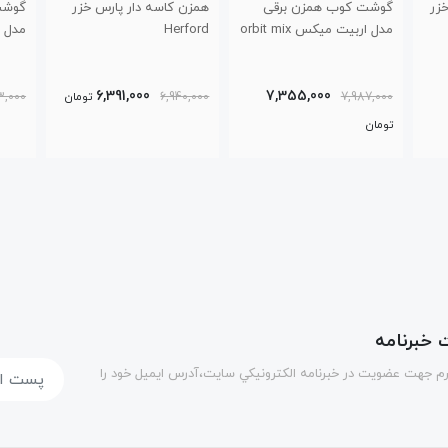
همزن کاسه دار پارس خزر
گوشت کوب برقی پارس خزر
گوشت
Herford
مدل HB-5501AP
مدل HB-5503AP
2,756,000
6,391,000
6,940,000
تومان
2,993,000
تومان
7,000
خبرنامه
رم جهت عضويت در خبرنامه الكترونيكي سايت،آدرس ایمیل خود را