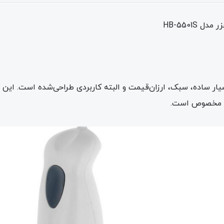
HB-5501
کوب برقی پارس خزر مدل HB-5501S، بسیار ساده، سبک، ارزان‌قیمت و البته کاربردی طرا