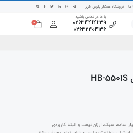
ما
فروشگاه همکار پارس خزر
با ما در تماس باشید
02634414239
0
02632404136
H
‌کوب برقی پارس خزر مدل HB-5501S، بسیار ساده، سبک، ارزان‌قیمت و البته کاربردی
طراحی‌شده است. این محصول که از جنس بدنه‌ی استیل ساخته‌شده است؛ دارای توان مصرفی 350