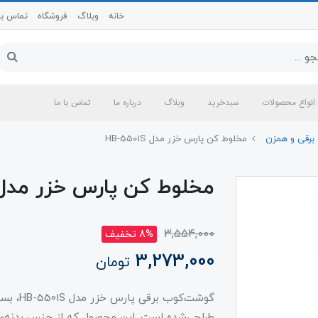
خانه
وبلاگ
فروشگاه
تماس با 
انواع محصولات
سبدخرید
وبلاگ
درباره ما
تماس با ما
رقی و همزن
مخلوط کن پارس خزر مدل HB-5501S
مخلوط کن پارس خزر مدل B-5501S
3,554,000
8% تخفیف
3,273,000
تومان
​​​​گوشت