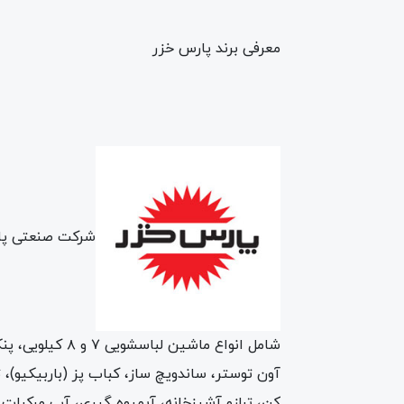
معرفی برند پارس خزر
شرکت صنعتی پار
شامل انواع ما
آون توستر، ساندویچ ساز، کباب پز (باربیکیو
کن، ترازو آشپزخانه، آبمیوه گیری، آب مرکبات 