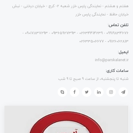
هفتم و هشتم - نمایندگی پارس خزر شعبه 2- کرج - خیابان درختی - نبش
خیابان حافظ - نمایندگی پارس خزر
تلفن تماس:
09919834676 - 02634414239 - 09365927393 - 09017837293 -
09126062813 - 02633506677
ایمیل:
info@parskalanet.ir
ساعات کاری:
شنبه تا پنجشنبه، از ساعت 9 صبح تا 9 شب