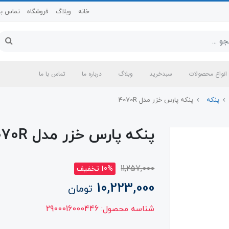
خانه
وبلاگ
فروشگاه
تماس با 
انواع محصولات
سبدخرید
وبلاگ
درباره ما
تماس با ما
پنکه
پنکه پارس خزر مدل 4070R
پنکه پارس خزر مدل 4070R
11,257,000
10% تخفیف
10,223,000
تومان
شناسه محصول:
2900016000446