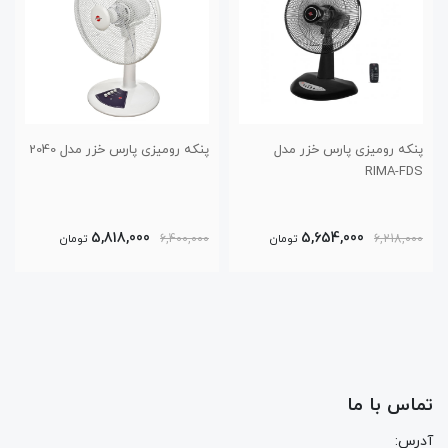
پنکه رومیزی پارس خزر مدل 2040
پنکه پارس خزر مدل FSR-ADO
9,756,000
5,818,000
6,400,000
تومان
10,739,000
تومان
تماس با ما
آدرس: