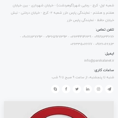
شعبه اول- کرج - رجایی شهر(گوهردشت) - خیابان شهرداری - بین خیابان
هفتم و هشتم - نمایندگی پارس خزر شعبه 2- کرج - خیابان درختی - نبش
خیابان حافظ - نمایندگی پارس خزر
تلفن تماس:
09919834676 - 02634414239 - 09365927393 - 09017837293 -
09126062813 - 02633506677
ایمیل:
info@parskalanet.ir
ساعات کاری:
شنبه تا پنجشنبه، از ساعت 9 صبح تا 9 شب